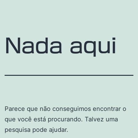
Pular
Estudo
para
do
o
Futuro
conteúdo
Nada aqui
-
por
Letícia
Agra
Parece que não conseguimos encontrar o
que você está procurando. Talvez uma
pesquisa pode ajudar.