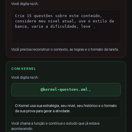
Você digita na IA:
Crie 15 questões sobre este conteúdo,
considere meu nível atual, use o estilo da
banca, varie a dificuldade, leve em conta
meus erros anteriores e inclua gabarito
comentado...
Você precisa reconstruir o contexto, as regras e o formato da tarefa.
COM KERNEL
Você digita na IA:
@kernel-questoes.xml
O Kernel usa sua estratégia, seu nível, seu histórico e o formato
da sua prova para gerar a atividade.
Você chama a função e continua o estudo que já estava
acontecendo.