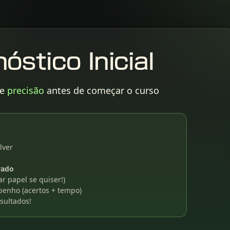
óstico Inicial
e
precisão
antes de começar o curso
lver
rado
r papel se quiser!)
mpenho (acertos + tempo)
sultados!