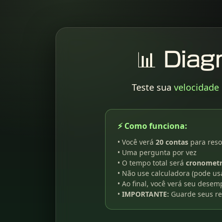
📊 Diagn
Teste sua
velocidade
⚡ Como funciona:
• Você verá
20 contas
para reso
• Uma pergunta por vez
• O tempo total será
cronomet
• Não use calculadora (pode usa
• Ao final, você verá seu dese
•
IMPORTANTE:
Guarde seus re