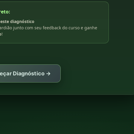
reto:
 este diagnóstico
uardião junto com seu feedback do curso e ganhe
o
!
çar Diagnóstico →